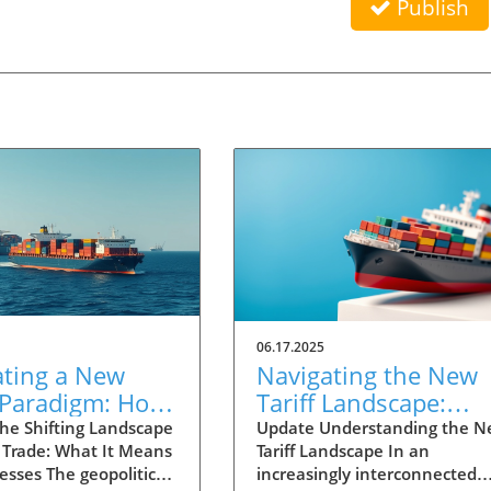
Publish
06.17.2025
ating a New
Navigating the New
 Paradigm: How
Tariff Landscape:
 in Trade
Strategies for
he Shifting Landscape
Update Understanding the 
l Trade: What It Means
Tariff Landscape In an
ors Affect
Resilience and Grow
esses The geopolitical
increasingly interconnected
ss Strategies