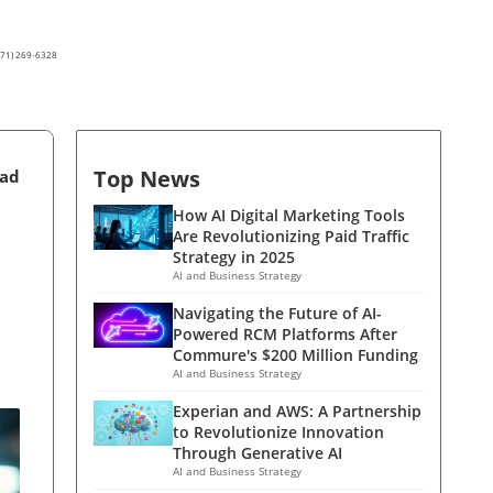
(571) 269-6328
Top News
ead
How AI Digital Marketing Tools
Are Revolutionizing Paid Traffic
Strategy in 2025
AI and Business Strategy
Navigating the Future of AI-
Powered RCM Platforms After
Commure's $200 Million Funding
AI and Business Strategy
Experian and AWS: A Partnership
to Revolutionize Innovation
Through Generative AI
AI and Business Strategy