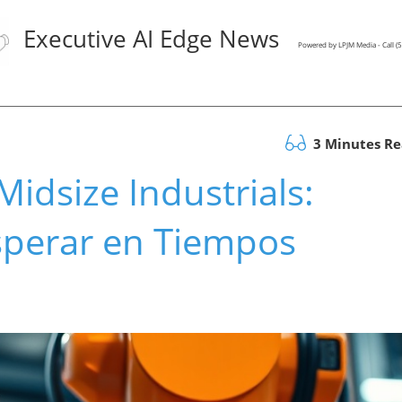
Executive AI Edge News
Powered by LPJM Media - Call 
3 Minutes R
idsize Industrials:
perar en Tiempos