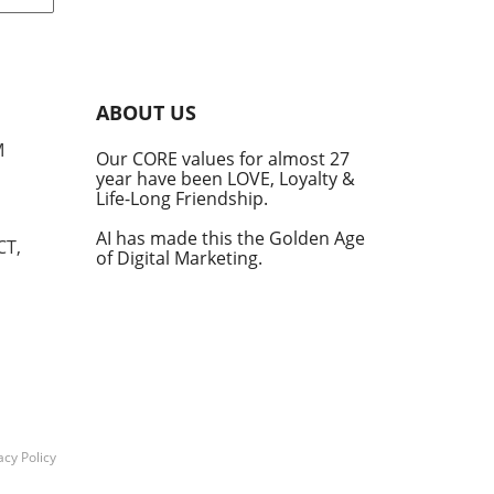
s
ave
s.
ely
ABOUT US
ey
M
Our CORE values for almost 27
year have been LOVE, Loyalty &
e in
Life-Long Friendship.
hift
 a
AI has made this the Golden Age
CT,
of Digital Marketing.
de
est
for
ht
acy Policy
ed