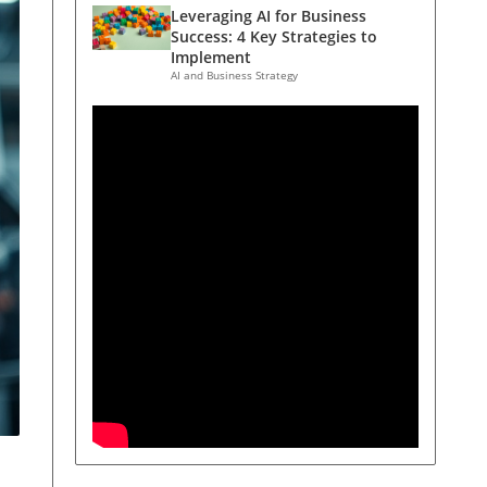
Leveraging AI for Business
Success: 4 Key Strategies to
Implement
AI and Business Strategy