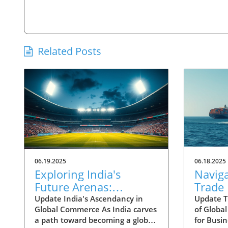
Related Posts
06.19.2025
06.18.2025
Exploring India's
Navig
Future Arenas:
Trade
Engineered Growth
Shifts
Update India's Ascendancy in
Update T
Global Commerce As India carves
of Globa
Ahead
Corrid
a path toward becoming a global
for Busin
Busine